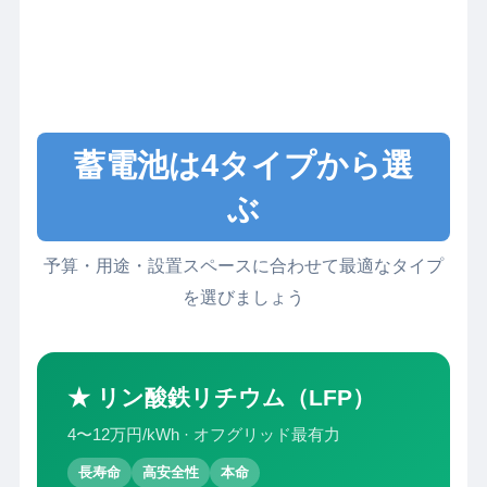
蓄電池は4タイプから選
ぶ
予算・用途・設置スペースに合わせて最適なタイプ
を選びましょう
★ リン酸鉄リチウム（LFP）
4〜12万円/kWh · オフグリッド最有力
長寿命
高安全性
本命