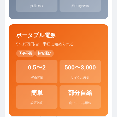
推奨DoD
約30kg/kWh
ポータブル電源
5〜15万円/台 · 手軽に始められる
工事不要
持ち運び
0.5〜2
500〜3,000
kWh容量
サイクル寿命
簡単
部分自給
設置難度
向いている用途