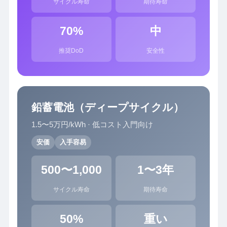
サイクル寿命
期待寿命
70%
中
推奨DoD
安全性
鉛蓄電池（ディープサイクル）
1.5〜5万円/kWh · 低コスト入門向け
安価
入手容易
500〜1,000
1〜3年
サイクル寿命
期待寿命
50%
重い