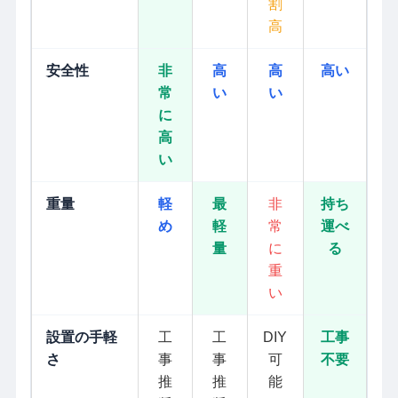
割
高
安全性
非
高
高
高い
常
い
い
に
高
い
重量
軽
最
非
持ち
め
軽
常
運べ
量
に
る
重
い
設置の手軽
工
工
DIY
工事
さ
事
事
可
不要
推
推
能