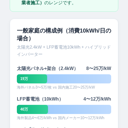
業者施工）
のレンジです。
一般家庭の構成例（消費10kWh/日の
場合）
太陽光2.4kW + LFP蓄電池10kWh + ハイブリッド
インバーター
太陽光パネル+架台（2.4kW）
8〜25万/kW
60万円
19万
海外パネル3〜5万/枚 vs 国内施工20〜25万/kW
LFP蓄電池（10kWh）
4〜12万/kWh
120万円
40万
海外製品4〜6万/kWh vs 国内メーカー10〜12万/kWh