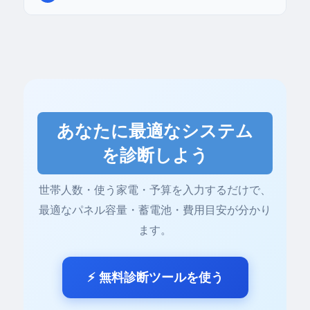
利用できる場合があります。補助額は蓄電池容
電気料金35円/kWh・消費10kWh/日の場合、年
量に応じて数万〜数十万円。年度ごとに内容が
間の電気代は約12.8万円。DIYで約77万円のシ
変わるため、最新情報は各自治体のHPで確認
ステムなら
約6年
、業者施工で約235万円なら
してください。
約18年
で回収できる計算です。電気料金の値上
がりを考慮すると、回収はさらに早まります。
あなたに最適なシステム
を診断しよう
世帯人数・使う家電・予算を入力するだけで、
最適なパネル容量・蓄電池・費用目安が分かり
ます。
⚡ 無料診断ツールを使う