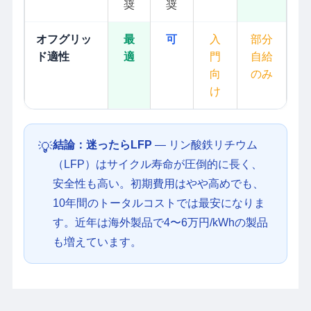
奨
奨
オフグリッ
最
可
入
部分
ド適性
適
門
自給
向
のみ
け
結論：迷ったらLFP
— リン酸鉄リチウム
💡
（LFP）はサイクル寿命が圧倒的に長く、
安全性も高い。初期費用はやや高めでも、
10年間のトータルコストでは最安になりま
す。近年は海外製品で4〜6万円/kWhの製品
も増えています。