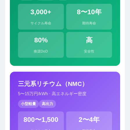
3,000+
8〜10年
サイクル寿命
期待寿命
80%
高
推奨DoD
安全性
三元系リチウム（NMC）
5〜15万円/kWh · 高エネルギー密度
小型軽量
高出力
800〜1,500
2〜4年