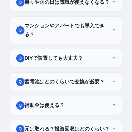
曇りや雨の日は電気が使えなくなる？
蓄電池に貯めた電気を使うので、1〜3日程度の
曇天なら問題ありません。ハイブリッド型なら
マンションやアパートでも導入でき
不足分を商用電力で自動補完します。完全オフ
る？
グリッドの場合は、蓄電池を大きめに設計する
ベランダにポータブルソーラーパネル＋ポータ
か、非常用の発電機を用意しておくと安心で
ブル電源を置く「ベランダ発電」なら工事不要
DIYで設置しても大丈夫？
す。
で始められます。ただし発電量は限られるた
DC側（パネル〜蓄電池〜インバーター入力）
め、スマホ充電やLED照明など部分的な自給が
は資格不要で自分で施工できます。ただし、
蓄電池はどのくらいで交換が必要？
現実的です。本格的なオフグリッドは戸建て向
AC側の配線（インバーター出力〜分電盤）は
きです。
LFP（リン酸鉄リチウム）なら3,000サイクル
第二種電気工事士
の資格が必要です。AC側の
以上＝約8〜10年が目安。鉛蓄電池は500〜
補助金は使える？
み電気工事士に依頼するのが現実的です。
1,000サイクル＝約1〜3年で交換が必要です。
国の「蓄電池等の分散型エネルギーリソースの
LFPは初期費用が高くても、交換頻度が少ない
導入支援事業」や、自治体独自の補助金制度が
元は取れる？投資回収はどのくらい？
ためトータルコストは最安です。