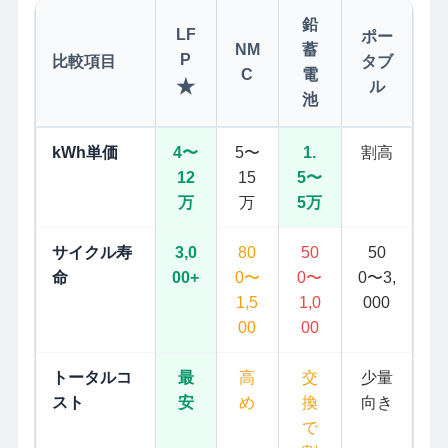
鉛
LF
ポー
NM
蓄
P
比較項目
タブ
C
電
★
ル
池
kWh単価
4〜
5〜
1.
割高
12
15
5〜
万
万
5万
サイクル寿
3,0
80
50
50
命
00+
0〜
0〜
0〜3,
1,5
1,0
000
00
00
トータルコ
最
高
交
少量
スト
安
め
換
向き
で