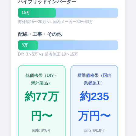
ハイブリッドインバーター
40万円
15万
海外製15〜20万 vs 国内メーカー30〜40万
配線・工事・その他
15万円
3万
DIY 3〜5万 vs 業者施工 10〜15万
低価格帯（DIY・
標準価格帯（国内
海外製品）
業者施工）
約77万
約235
円〜
万円〜
回収 約6年
回収 約18年