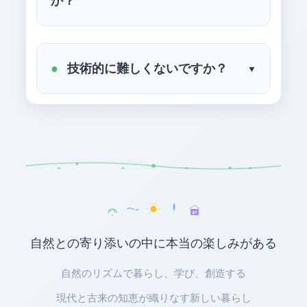
か？
技術だけでは挫折してしまう理
はい、段階的に進めば必ずできま
由
す。いきなり完全自立を目指す必要
技術的に難しくないですか？
システム構築の困難さ、高額な
はありません。
初期投資、メンテナンスの大変
確かに最初は複雑に感じますが、基
さ…これらに直面した時、「な
本を理解すれば意外とシンプルで
ぜやるのか」という根本的な動
す。
機がなければ続きません。
STEP 1
ベランダソーラー
オフグリッドシステムの基本
（5-10万円）
哲学があるからこそ
蓄電池
自然との寄り添いの中に本当の楽しみがある
困難な時も「これは私の理想
→
の暮らしへの道のり」として
太陽光パネル
蓄電池
自然のリズムで暮らし、学び、創造する
乗り越えられる
太陽の光を電気に
電気を貯める
現代と古来の知恵が織りなす新しい暮らし
STEP 2