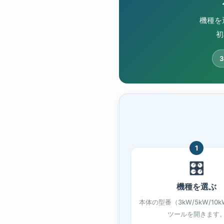
機種を
初
1
🎛️
機種を選ぶ
本体の型番（3kW/5kW/10
ツールを開きます