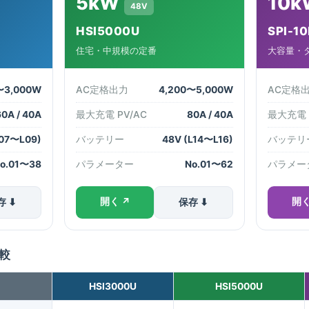
5kW
10k
48V
HSI5000U
SPI-1
住宅・中規模の定番
大容量・
〜3,000W
AC定格出力
4,200〜5,000W
AC定格
60A / 40A
最大充電 PV/AC
80A / 40A
最大充電 
L07〜L09)
バッテリー
48V (L14〜L16)
バッテリ
o.01〜38
パラメーター
No.01〜62
パラメー
開く ↗
開く
存 ⬇
保存 ⬇
比較
HSI3000U
HSI5000U