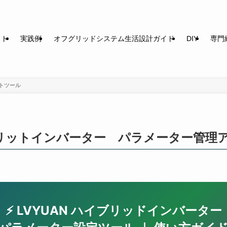
スト
実践例
オフグリッドシステム生活設計ガイド
DIY
専門
トツール
リットインバーター パラメーター管理
⚡ LVYUAN ハイブリッドインバーター