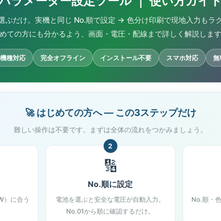
パラメーター設定ツール ｜ 使い方ガイ
選ぶだけ。実機と同じ No.順で設定 → 色分け印刷で現地入力もラ
めての方にも分かるよう、画面・電圧・配線まで詳しく解説しま
3機種対応
完全オフライン
インストール不要
スマホ対応
無
🚀 はじめての方へ ― この3ステップだけ
難しい操作は不要です。まずは全体の流れをつかみましょう。
2
🔢
No.順に設定
kW）に合う
電池を選ぶと安全な電圧が自動入力。
No.順
。
No.01から順に確認するだけ。