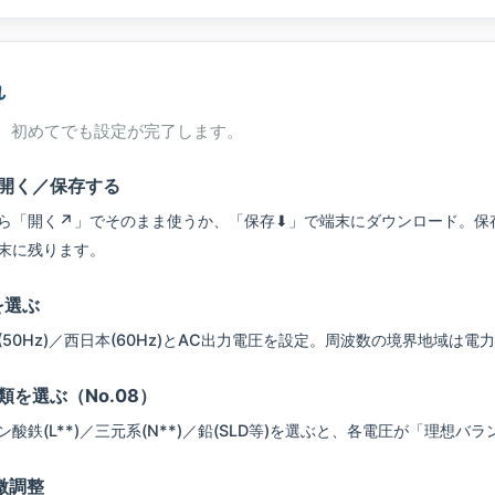
れ
、初めてでも設定が完了します。
開く／保存する
ら「開く↗」でそのまま使うか、「保存⬇」で端末にダウンロード。保
末に残ります。
を選ぶ
50Hz)／西日本(60Hz)とAC出力電圧を設定。周波数の境界地域は電
を選ぶ（No.08）
酸鉄(L**)／三元系(N**)／鉛(SLD等)を選ぶと、各電圧が「理想
微調整