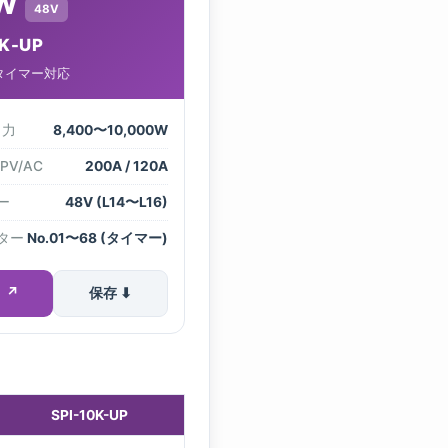
W
48V
0K-UP
タイマー対応
出力
8,400〜10,000W
PV/AC
200A / 120A
ー
48V (L14〜L16)
ター
No.01〜68 (タイマー)
 ↗
保存 ⬇
SPI-10K-UP