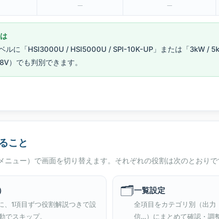
─
─
きは
SI3000U / HSI5000U / SPI-10K-UP」または「3kW / 
 48V）でも判別できます。
ること
メニュー）で画面を切り替えます。それぞれの役割は次のとおりで
🗂️
）
一覧設定
→順に、1項目ずつ役割解説つきで設
全項目をカテゴリ別（出力
動でスキップ。
信…）にまとめて確認・調