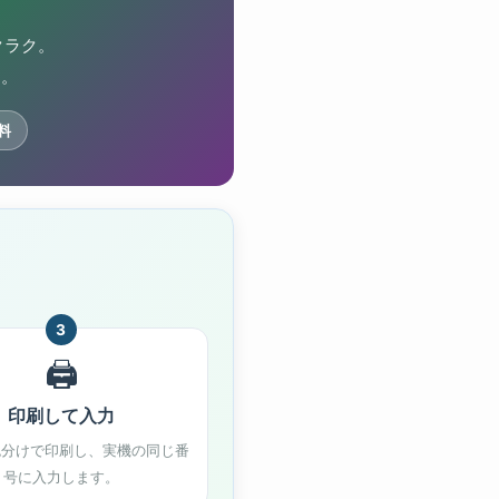
ド
クラク。
す。
料
3
🖨️
印刷して入力
・色分けで印刷し、実機の同じ番
号に入力します。