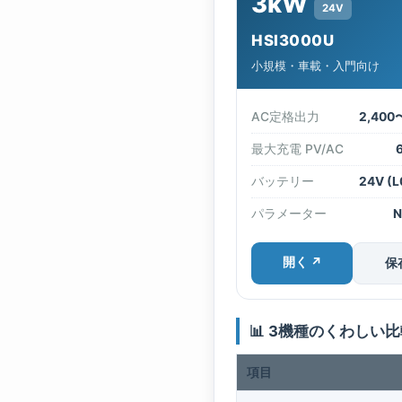
3kW
24V
HSI3000U
小規模・車載・入門向け
AC定格出力
2,400
最大充電 PV/AC
バッテリー
24V (
パラメーター
N
開く ↗
保
📊 3機種のくわしい
項目