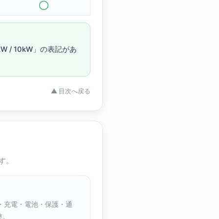
◯
5kW / 10kW」の表記があ
▲ 目次へ戻る
す。
・充電・電池・保護・通
整。