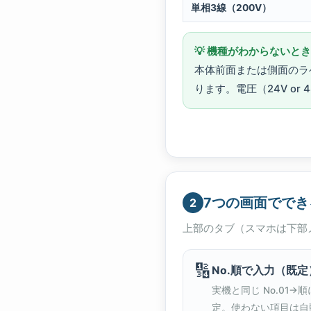
単相3線（200V）
💡 機種がわからないと
本体前面または側面のラベルに「H
ります。電圧（24V or
7つの画面ででき
2
上部のタブ（スマホは下部
🔢
No.順で入力（既定
実機と同じ No.01
定。使わない項目は自